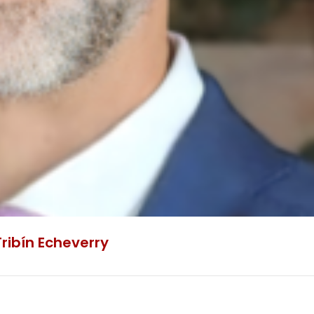
ribín Echeverry