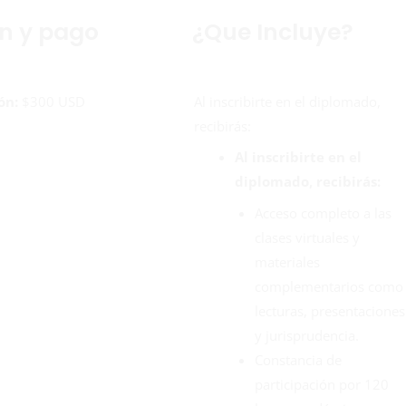
ón y pago
¿Que Incluye?
ón:
$300 USD
Al inscribirte en el diplomado,
recibirás:
Al inscribirte en el
diplomado, recibirás:
Acceso completo a las
clases virtuales y
materiales
complementarios como
lecturas, presentaciones
y jurisprudencia.
Constancia de
participación por 120