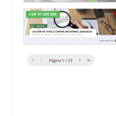
COP $1'200.000
«
‹
›
»
Página
1
/
23