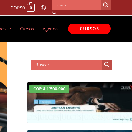
COP
$
0
0
Buscar
CURSOS
nes
Cursos
Agenda
COP $ 1'500.000