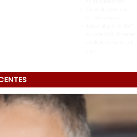
horas académicas.
Clases dirigidas por
docentes expertos.
Acceso al aula las 24/7
durante ocho (8) meses
desde el momento del
pago.
CENTES