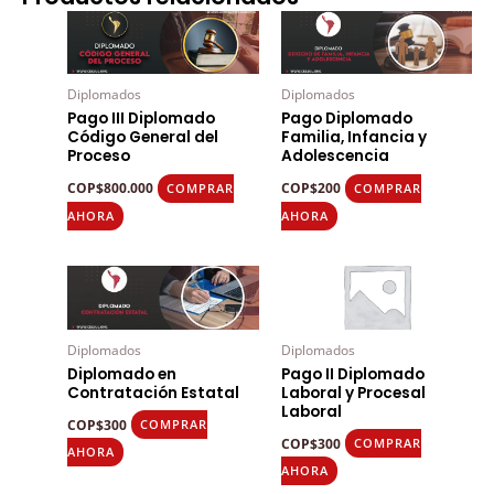
Diplomados
Diplomados
Pago III Diplomado
Pago Diplomado
Código General del
Familia, Infancia y
Proceso
Adolescencia
COP
$
800.000
COP
$
200
COMPRAR
COMPRAR
AHORA
AHORA
Diplomados
Diplomados
Diplomado en
Pago II Diplomado
Contratación Estatal
Laboral y Procesal
Laboral
COP
$
300
COMPRAR
COP
$
300
COMPRAR
AHORA
AHORA