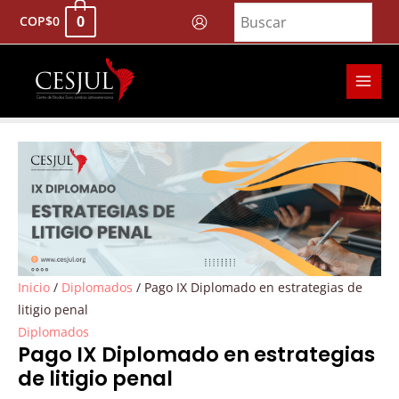
Ir
0
COP
$
0
al
contenido
MAI
MEN
Pago
IX
Diplomado
en
estrategias
de
litigio
Inicio
/
Diplomados
/ Pago IX Diplomado en estrategias de
penal
litigio penal
cantidad
Diplomados
Pago IX Diplomado en estrategias
de litigio penal