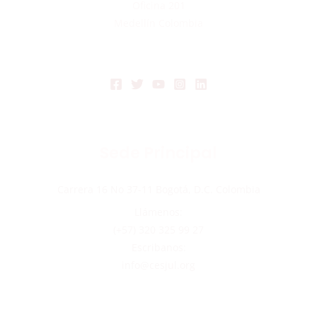
Oficina 201
Medellín Colombia
Sede Principal
Carrera 16 No 37-11 Bogotá, D.C. Colombia
Llámenos:
(+57) 320 325 99 27
Escribanos:
info@cesjul.org