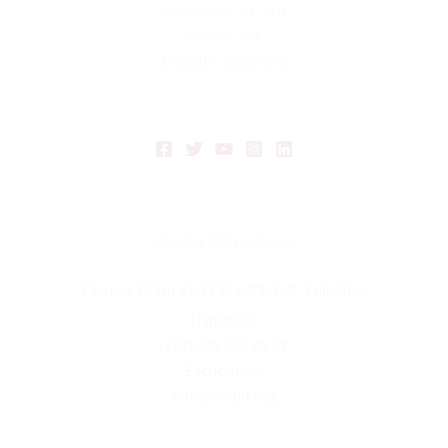
Calle 16 N. 41-210
Oficina 201
Medellín Colombia
Sede Principal
Carrera 16 No 37-11 Bogotá, D.C. Colombia
Llámenos:
(+57) 320 325 99 27
Escribanos:
info@cesjul.org