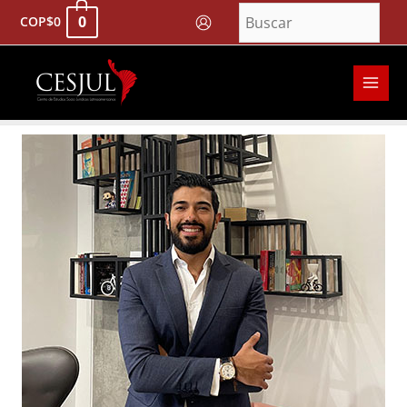
Ir
0
COP
$
0
al
contenido
MAI
MEN
Navegación
de
entradas