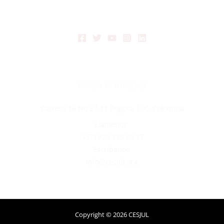
Sede Principal
Carrera 16 No 37-11 Bogotá, D.C. Colombia
Llámenos:
(+57) 320 325 99 27
Escribanos:
info@cesjul.org
Copyright © 2026 CESJUL