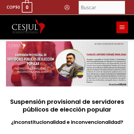
Ir
0
COP
$
0
al
contenido
MAI
MEN
Navegación
de
entradas
Suspensión provisional de servidores
públicos de elección popular
¿inconstitucionalidad e inconvencionalidad?