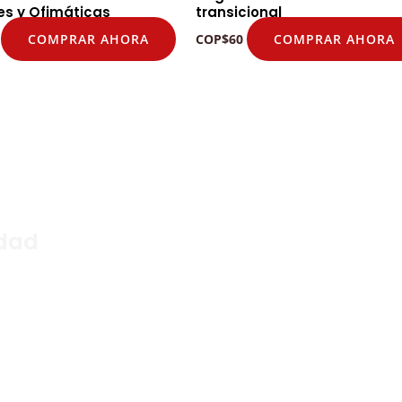
les y Ofimáticas
transicional
COMPRAR AHORA
COMPRAR AHORA
COP
$
60
idad