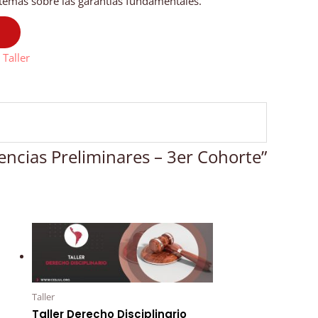
 temas sobre las garantías fundamentales.
:
Taller
iencias Preliminares – 3er Cohorte”
Taller
Taller Derecho Disciplinario