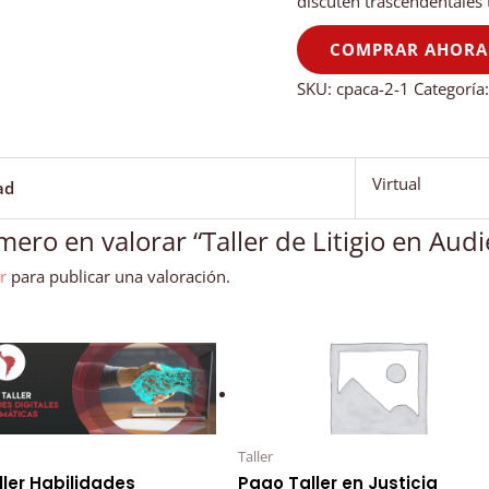
discuten trascendentales
cantidad
COMPRAR AHORA
SKU:
cpaca-2-1
Categoría
Virtual
ad
imero en valorar “Taller de Litigio en Aud
r
para publicar una valoración.
Taller
ller Habilidades
Pago Taller en Justicia