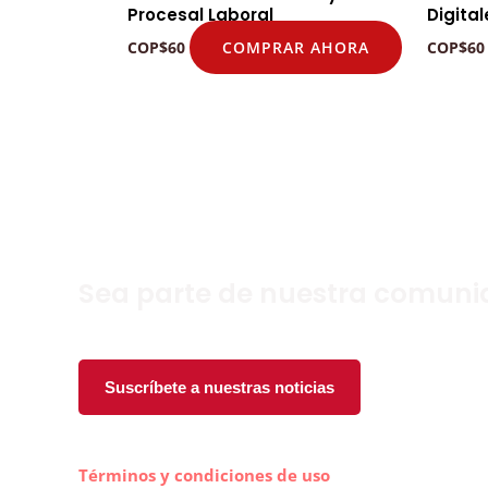
Procesal Laboral
Digita
COMPRAR AHORA
COP
$
60
COP
$
60
Sea parte de nuestra comun
Suscríbete a nuestras noticias
Términos y condiciones de uso