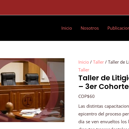
Inicio
Nosotros
Publicacio
Taller
Inicio
/
Taller
/ Taller de 
de
Taller
Taller de Liti
Litigio
– 3er Cohorte
en
Audiencias
COP
$
60
Preliminares
Las distintas capacitacio
–
epicentro del proceso pen
3er
día se ven envueltos los 
Cohorte