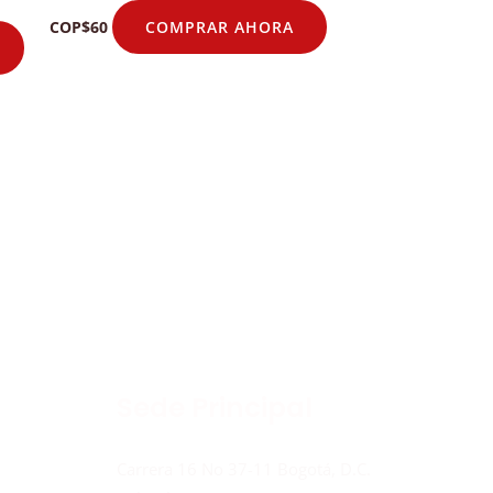
COMPRAR AHORA
COP
$
60
Sede Principal
Carrera 16 No 37-11 Bogotá, D.C.