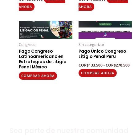
AHORA
AHORA
Ran
Este
de
producto
prec
des
tiene
COP$
Congreso
Sin categorizar
múltiples
hast
Pago Congreso
Pago Único Congreso
COP$
variantes.
Latinoamericano en
Litigio Penal Peru
Estrategias de Litigio
Las
COP
$
133.500
-
COP
$
270.500
Penal México
opciones
COMPRAR AHORA
COMPRAR AHORA
se
pueden
elegir
en
la
página
de
Sea parte de nuestra comunidad
producto