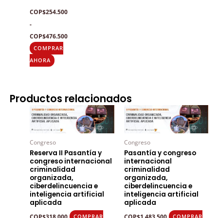
pueden
COP
$
254.500
elegir
-
en
COP
$
476.500
la
COMPRAR
página
AHORA
de
producto
Productos relacionados
Congreso
Congreso
Reserva II Pasantía y
Pasantía y congreso
congreso internacional
internacional
criminalidad
criminalidad
organizada,
organizada,
ciberdelincuencia e
ciberdelincuencia e
inteligencia artificial
inteligencia artificial
aplicada
aplicada
COP
$
318.000
COP
$
1.483.500
COMPRAR
COMPRAR