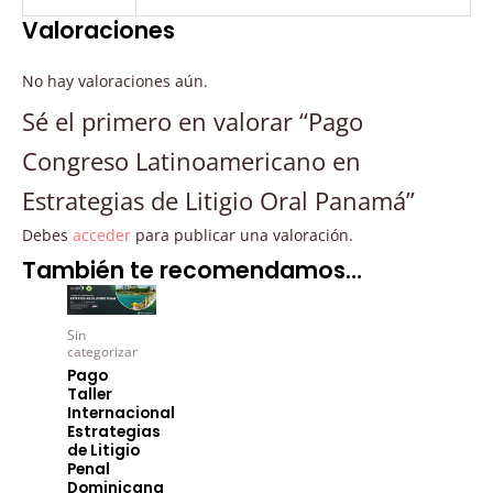
Valoraciones
No hay valoraciones aún.
Sé el primero en valorar “Pago
Congreso Latinoamericano en
Estrategias de Litigio Oral Panamá”
Debes
acceder
para publicar una valoración.
También te recomendamos…
Rango
Este
de
producto
precios:
Sin
desde
tiene
categorizar
COP$254.500
Pago
múltiples
hasta
Taller
COP$476.500
variantes.
Internacional
Estrategias
Las
de Litigio
opciones
Penal
Dominicana
se