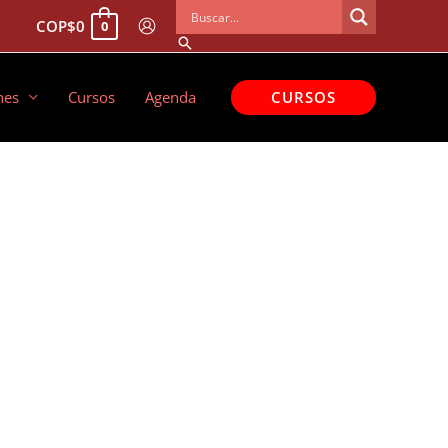
COP
$
0
0
Buscar
CURSOS
nes
Cursos
Agenda