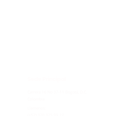
Sede Principal
Carrera 16 No 37-11 Bogotá, D.C.
Colombia
Llámenos:
(+57) 320 325 99 27