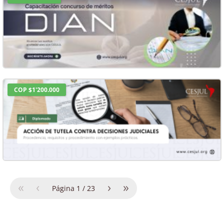
COP $1'200.000
«
‹
›
»
Página
1
/
23