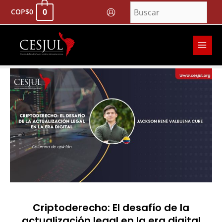
Ir
0
COP
$
0
al
contenido
MAI
MEN
Navegación
de
entradas
Criptoderecho: El desafío de la
actualización legal en la era digital