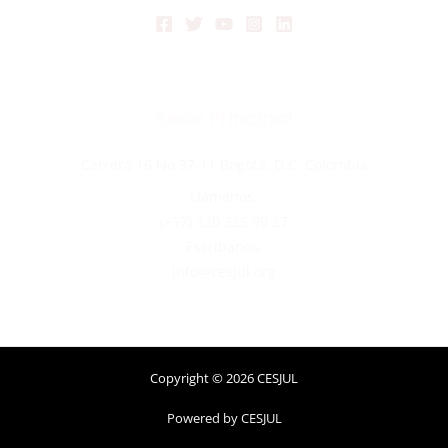
Sede Principal
Carrera 16 No 37-11 Bogotá, D.C. Colombia
Llámenos:
(+57) 320 325 99 27
Escribanos:
info@cesjul.org
Copyright © 2026 CESJUL
Powered by CESJUL