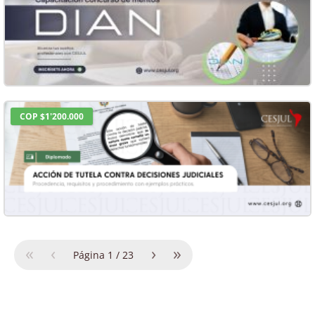
COP $1'200.000
«
‹
›
»
Página
1
/
23