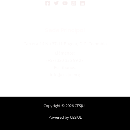
Sede Principal
Carrera 16 No 37-11 Bogotá, D.C. Colombia
Llámenos:
(+57) 320 325 99 27
Escribanos:
info@cesjul.org
Copyright © 2026 CESJUL
Powered by CESJUL