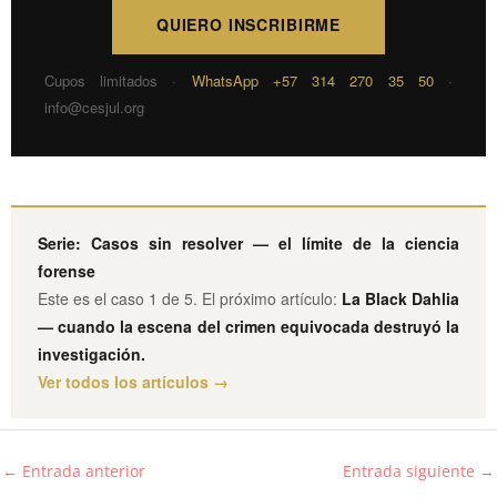
QUIERO INSCRIBIRME
Cupos limitados ·
WhatsApp +57 314 270 35 50
·
info@cesjul.org
Serie: Casos sin resolver — el límite de la ciencia
forense
Este es el caso 1 de 5. El próximo artículo:
La Black Dahlia
— cuando la escena del crimen equivocada destruyó la
investigación.
Ver todos los artículos →
←
Entrada anterior
Entrada siguiente
→