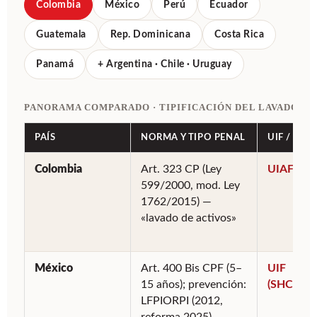
Colombia
México
Perú
Ecuador
Guatemala
Rep. Dominicana
Costa Rica
Panamá
+ Argentina · Chile · Uruguay
PANORAMA COMPARADO · TIPIFICACIÓN DEL LAVADO DE
PAÍS
NORMA Y TIPO PENAL
UIF / ENT
Colombia
Art. 323 CP (Ley
UIAF
599/2000, mod. Ley
1762/2015) —
«lavado de activos»
México
Art. 400 Bis CPF (5–
UIF
15 años); prevención:
(SHCP)
LFPIORPI (2012,