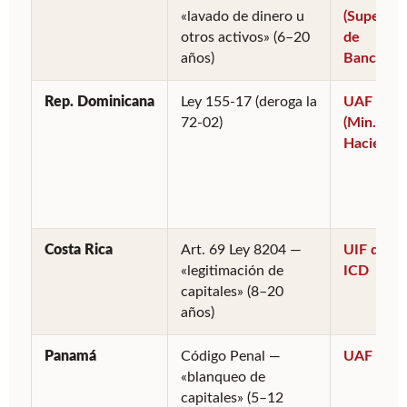
«lavado de dinero u
(Superint.
otros activos» (6–20
de
años)
Bancos)
Rep. Dominicana
Ley 155-17 (deroga la
UAF
72-02)
(Min.
Hacienda
Costa Rica
Art. 69 Ley 8204 —
UIF del
«legitimación de
ICD
capitales» (8–20
años)
Panamá
Código Penal —
UAF
«blanqueo de
capitales» (5–12