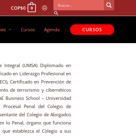
COP
$
0
0
Buscar
CURSOS
nes
Cursos
Agenda
e Integral (UMSA) Diplomado en
ficado en Liderazgo Profesional en
ECI), Certificado en Prevención de
iento de terrorismo y cibernéticos
AE Business School – Universidad
y Procesal Penal del Colegio de
sentante del Colegio de Abogados
en lo Penal, órgano que funciona
s que establezca el Colegio a sus