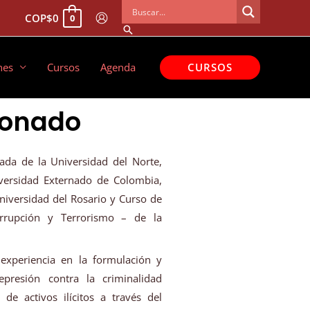
COP
$
0
0
Buscar
CURSOS
nes
Cursos
Agenda
 Donado
ada de la Universidad del Norte,
iversidad Externado de Colombia,
Universidad del Rosario y Curso de
orrupción y Terrorismo – de la
experiencia en la formulación y
epresión contra la criminalidad
de activos ilícitos a través del