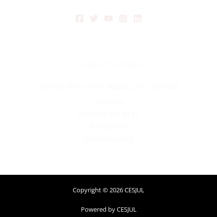
Sede Principal
Carrera 16 No 37-11 Bogotá, D.C. Colombia
Llámenos:
(+57) 320 325 99 27
Escribanos:
info@cesjul.org
Copyright © 2026 CESJUL
Powered by CESJUL