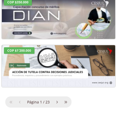
COP $350.000
COP $1'200.000
«
‹
›
»
Página
1
/
23