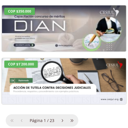
COP $350.000
COP $1'200.000
«
‹
›
»
Página
1
/
23