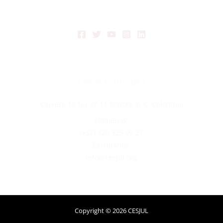
Sede Principal
Carrera 16 No 37-11 Bogotá, D.C. Colombia
Llámenos:
(+57) 320 325 99 27
Escribanos:
info@cesjul.org
Copyright © 2026 CESJUL