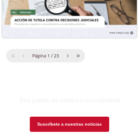
«
‹
›
»
Página
1
/
23
Sea parte de nuestra comunidad
Suscríbete a nuestras noticias