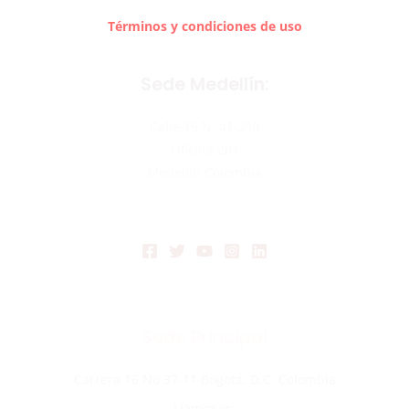
Términos y condiciones de uso
Sede Medellín:
Calle 16 N. 41-210
Oficina 201
Medellín Colombia
Sede Principal
Carrera 16 No 37-11 Bogotá, D.C. Colombia
Llámenos: