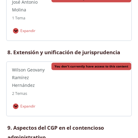
Videoconferencias
José Antonio
Molina
1 Tema
Expandir
Lección Content
8. Extensión y unificación de jurisprudencia
0% Completado
0/1 Steps
You don't currently have access to this content
Video Conferencias J.A.M.
Wilson Geovany
Ramírez
Hernández
2 Temas
Expandir
Lección Content
9. Aspectos del CGP en el contencioso
0% Completado
0/2 Steps
administrativo