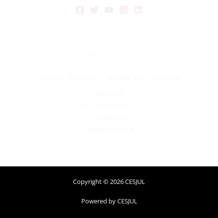
Sede Principal
Carrera 16 No 37-11 Bogotá, D.C. Colombia
Llámenos:
(+57) 320 325 99 27
Escribanos:
info@cesjul.org
Copyright © 2026 CESJUL
Powered by CESJUL