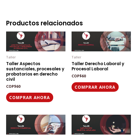
Productos relacionados
Taller
Taller
Taller Aspectos
Taller Derecho Laboral y
sustanciales, procesales y
Procesal Laboral
probatorios en derecho
COP
$
60
civil
COP
$
60
COMPRAR AHORA
COMPRAR AHORA