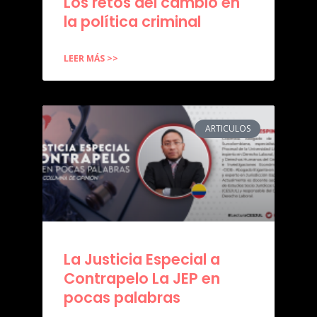
Los retos del cambio en
la política criminal
LEER MÁS >>
ARTICULOS
La Justicia Especial a
Contrapelo La JEP en
pocas palabras