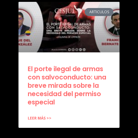
ARTICULOS
El porte ilegal de armas
con salvoconducto: una
breve mirada sobre la
necesidad del permiso
especial
LEER MÁS >>