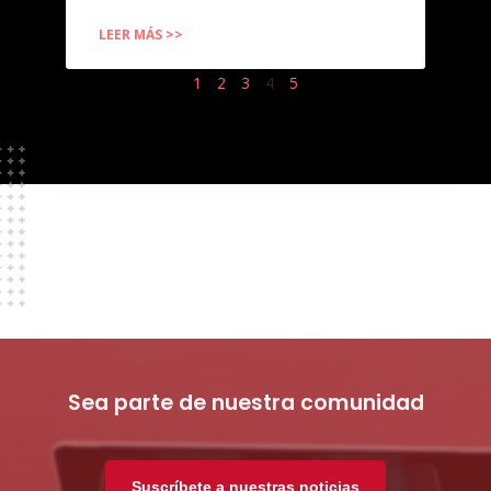
LEER MÁS >>
1
2
3
4
5
Sea parte de nuestra comunidad
Suscríbete a nuestras noticias