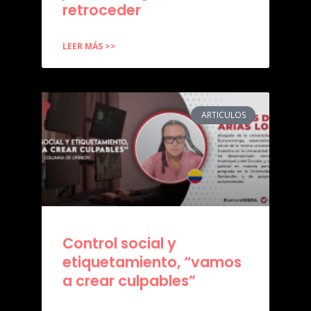
retroceder
LEER MÁS >>
ARTICULOS
Control social y
etiquetamiento, “vamos
a crear culpables”